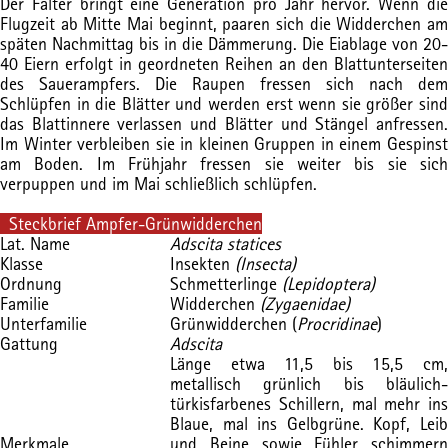
Der Falter bringt eine Generation pro Jahr hervor. Wenn die
Flugzeit ab Mitte Mai beginnt, paaren sich die Widderchen am
späten Nachmittag bis in die Dämmerung. Die Eiablage von 20-
40 Eiern erfolgt in geordneten Reihen an den Blattunterseiten
des Sauerampfers. Die Raupen fressen sich nach dem
Schlüpfen in die Blätter und werden erst wenn sie größer sind
das Blattinnere verlassen und Blätter und Stängel anfressen.
Im Winter verbleiben sie in kleinen Gruppen in einem Gespinst
am Boden. Im Frühjahr fressen sie weiter bis sie sich
verpuppen und im Mai schließlich schlüpfen.
Steckbrief Ampfer-Grünwidderchen
Lat. Name
Adscita statices
Klasse
Insekten
(Insecta)
Ordnung
Schmetterlinge
(Lepidoptera)
Familie
Widderchen
(Zygaenidae)
Unterfamilie
Grünwidderchen (
P
rocridinae
)
Gattung
Adscita
Länge etwa 11,5 bis 15,5 cm,
metallisch grünlich bis bläulich-
türkisfarbenes Schillern, mal mehr ins
Blaue, mal ins Gelbgrüne. Kopf, Leib
Merkmale
und Beine sowie Fühler schimmern