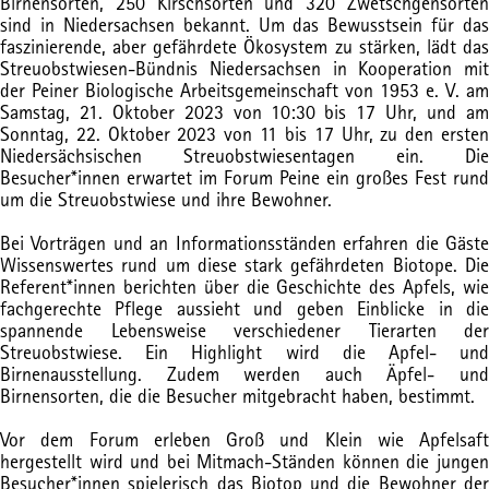
Birnensorten, 250 Kirschsorten und 320 Zwetschgensorten
sind in Niedersachsen bekannt. Um das Bewusstsein für das
faszinierende, aber gefährdete Ökosystem zu stärken, lädt das
Streuobstwiesen-Bündnis Niedersachsen in Kooperation mit
der Peiner Biologische Arbeitsgemeinschaft von 1953 e. V. am
Samstag, 21. Oktober 2023 von 10:30 bis 17 Uhr, und am
Sonntag, 22. Oktober 2023 von 11 bis 17 Uhr, zu den ersten
Niedersächsischen Streuobstwiesentagen ein. Die
Besucher*innen erwartet im Forum Peine ein großes Fest rund
um die Streuobstwiese und ihre Bewohner.
Bei Vorträgen und an Informationsständen erfahren die Gäste
Wissenswertes rund um diese stark gefährdeten Biotope. Die
Referent*innen berichten über die Geschichte des Apfels, wie
fachgerechte Pflege aussieht und geben Einblicke in die
spannende Lebensweise verschiedener Tierarten der
Streuobstwiese. Ein Highlight wird die Apfel- und
Birnenausstellung. Zudem werden auch Äpfel- und
Birnensorten, die die Besucher mitgebracht haben, bestimmt.
Vor dem Forum erleben Groß und Klein wie Apfelsaft
hergestellt wird und bei Mitmach-Ständen können die jungen
Besucher*innen spielerisch das Biotop und die Bewohner der