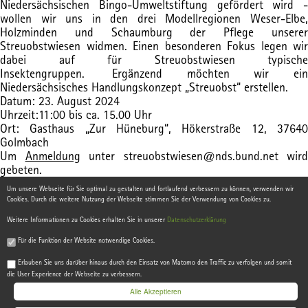
Niedersächsischen Bingo-Umweltstiftung gefördert wird -
wollen wir uns in den drei Modellregionen Weser-Elbe,
Holzminden und Schaumburg der Pflege unserer
Streuobstwiesen widmen. Einen besonderen Fokus legen wir
dabei auf für Streuobstwiesen typische
Insektengruppen. Ergänzend möchten wir ein
Niedersächsisches Handlungskonzept „Streuobst“ erstellen.
Datum: 23. August 2024
Uhrzeit:
11:00 bis ca. 15.00 Uhr
Ort:
Gasthaus „Zur Hüneburg“, Hökerstraße 12, 3764
Golmbach
Um
Anmeldung
unter streuobstwiesen@nds.bund.net wird
gebeten.
Um unsere Webseite für Sie optimal zu gestalten und fortlaufend verbessern zu können, verwenden wir
Cookies. Durch die weitere Nutzung der Webseite stimmen Sie der Verwendung von Cookies zu.
Weitere Informationen zu Cookies erhalten Sie in unserer
Datenschutzerklärung
Für die Funktion der Website notwendige Cookies.
© 2021, Hannover
IP SYSCON
Erlauben Sie uns darüber hinaus durch den Einsatz von Matomo den Traffic zu verfolgen und somit
die User Experience der Webseite zu verbessern.
Alle Akzeptieren
|
Kontakt
|
Impressum
|
Datenschutz
|
Hilfe
|
Anme