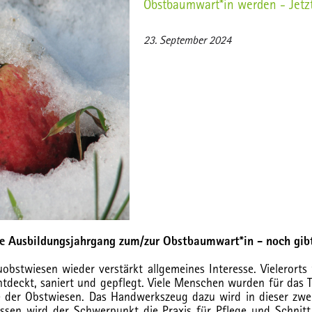
Obstbaumwart*in werden - Jetz
23. September 2024
e Ausbildungsjahrgang zum/zur Obstbaumwart*in - noch gibt 
uobstwiesen wieder verstärkt allgemeines Interesse. Vieleror
tdeckt, saniert und gepflegt. Viele Menschen wurden für das T
e der Obstwiesen. Das Handwerkszeug dazu wird in dieser zwei
ssen wird der Schwerpunkt die Praxis für Pflege und Schn