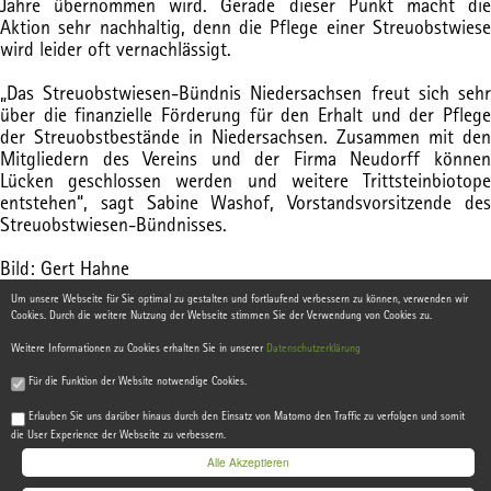
Jahre übernommen wird. Gerade dieser Punkt macht die
Aktion sehr nachhaltig, denn die Pflege einer Streuobstwiese
wird leider oft vernachlässigt.
„Das Streuobstwiesen-Bündnis Niedersachsen freut sich sehr
über die finanzielle Förderung für den Erhalt und der Pflege
der Streuobstbestände in Niedersachsen. Zusammen mit den
Mitgliedern des Vereins und der Firma Neudorff können
Lücken geschlossen werden und weitere Trittsteinbiotope
entstehen“, sagt Sabine Washof, Vorstandsvorsitzende des
Streuobstwiesen-Bündnisses.
Bild: Gert Hahne
Um unsere Webseite für Sie optimal zu gestalten und fortlaufend verbessern zu können, verwenden wir
Cookies. Durch die weitere Nutzung der Webseite stimmen Sie der Verwendung von Cookies zu.
Weitere Informationen zu Cookies erhalten Sie in unserer
Datenschutzerklärung
Für die Funktion der Website notwendige Cookies.
© 2021, Hannover
IP SYSCON
Erlauben Sie uns darüber hinaus durch den Einsatz von Matomo den Traffic zu verfolgen und somit
die User Experience der Webseite zu verbessern.
Alle Akzeptieren
|
Kontakt
|
Impressum
|
Datenschutz
|
Hilfe
|
Anme