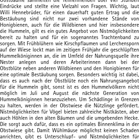
Eindrücke und stellte eine Vielzahl von Fragen. Wichtig, laut
Willi Hennebrüder, für einen dauerhaft guten Ertrag und die
Bestäubung sind nicht nur zwei vorhandene Stände von
Honigbienen, auch für die Wildbienen und hier insbesondere
die Hummeln, gilt es ein gutes Angebot von Nistmöglichkeiten
bereit zu halten und für ein sogenanntes Trachtenband zu
sorgen. Mit Frühblühern wie Kirschpflaumen und Lerchensporn
auf der Wiese lockt man im zeitigen Frühjahr die geschlüpften
Hummelköniginnen an, die im Umfeld der Nahrungsquelle ihre
Nester anlegen und deren Arbeiterinnen dann bei der
Obstblüte neben anderen Wildbienen und den Honigbienen für
eine optimale Bestäubung sorgen. Besonders wichtig ist dabei,
dass es auch nach der Obstblüte noch ein Nahrungsangebot
für die Hummeln gibt, sonst ist es den Hummelvölkern nicht
möglich im Juli und August die nächste Generation von
Hummelköniginnen heranzuziehen. Um Schädlinge in Grenzen
zu halten, werden in der Obstwiese die Nützlinge gefördert.
Nistmöglichkeiten für Vögel bieten zahlreiche Nistkästen, aber
auch Höhlen in den alten Bäumen und die umgebenden Hecke.
Die sorgt auch dafür, dass es ein optimales Binnenklima in der
Obstwiese gibt. Damit Wühlmäuse möglichst keinen Schaden
anrichten, gibt es Unterschlupf- und Nistmöglichkeiten für