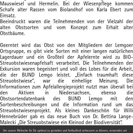
Mauswiesel und Hermelin. Bei der Wiesenpflege kommen
Schafe alter Rassen vom Biolandhof von Karla Ebert zum
Einsatz.
Beeindruckt waren die Teilnehmenden von der Vielzahl der
alten Obstsorten und vom Konzept zum Erhalt alter
Obstbäume.
Geerntet wird das Obst von den Mitgliedern der Lemgoer
Ortsgruppe, es gibt viele Sorten mit einer langen natürlichen
Lagerdauer und ein Großteil der Apfelernte wird zu BIO-
Streuobstwiesenapfelsaft verarbeitet. Die Teilnehmenden der
Exkursion waren begeistert und voll des Lobes für die Arbeit,
die der BUND Lemgo leistet. „Einfach traumhaft diese
Streuobstwiese“, war die einhellige Meinung. Die
Informationen zum Apfelallergieprojekt nutzt man überall bei
den Aktiven in Niedersachsen, ebenso die
Obstsortendatenbank des BUND Lemgo mit den
Sortenbeschreibungen und die Information rund um das
Streuobstwiesenprojekt. Als kleines Dankeschön für Willi
Hennebrüder gab es das neue Buch von Dr. Bettina Lange-
Malecki „Die Streuobstwiese ein Kleinod der Biodiversität“.
Um unsere Webseite für Sie optimal zu gestalten und fortlaufend verbessern zu können, verwenden wir