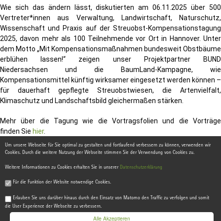
Wie sich das ändern lässt, diskutierten am 06.11.2025 über 500
Vertreter*innen aus Verwaltung, Landwirtschaft, Naturschutz,
Wissenschaft und Praxis auf der Streuobst-Kompensationstagung
2025, davon mehr als 100 Teilnehmende vor Ort in Hannover. Unter
dem Motto „Mit Kompensationsmaßnahmen bundesweit Obstbäume
erblühen lassen!“ zeigen unser Projektpartner BUND
Niedersachsen und die BaumLand-Kampagne, wie
Kompensationsmittel künftig wirksamer eingesetzt werden können –
für dauerhaft gepflegte Streuobstwiesen, die Artenvielfalt,
Klimaschutz und Landschaftsbild gleichermaßen stärken.
Mehr über die Tagung wie die Vortragsfolien und die Vorträge
finden Sie
hier
.
Um unsere Webseite für Sie optimal zu gestalten und fortlaufend verbessern zu können, verwenden wir
Cookies. Durch die weitere Nutzung der Webseite stimmen Sie der Verwendung von Cookies zu.
Weitere Informationen zu Cookies erhalten Sie in unserer
Datenschutzerklärung
Für die Funktion der Website notwendige Cookies.
© 2021, Hannover
IP SYSCON
Erlauben Sie uns darüber hinaus durch den Einsatz von Matomo den Traffic zu verfolgen und somit
die User Experience der Webseite zu verbessern.
Alle Akzeptieren