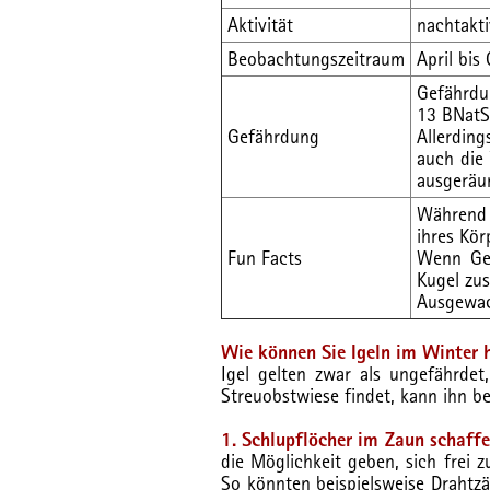
Aktivität
nachtakti
Beobachtungszeitraum
April bi
Gefährdu
13 BNat
Gefährdung
Allerdin
auch die
ausgeräu
Während 
ihres Kör
Fun Facts
Wenn Gef
Kugel zu
Ausgewac
Wie können Sie Igeln im Winter 
Igel gelten zwar als ungefährde
Streuobstwiese findet, kann ihn b
1. Schlupflöcher im Zaun schaffe
die Möglichkeit geben, sich frei 
So könnten beispielsweise Draht