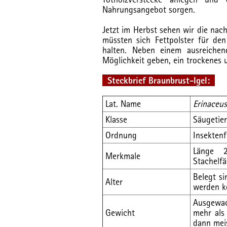
Nahrungsangebot sorgen.
Jetzt im Herbst sehen wir die nach
müssten sich Fettpolster für de
halten. Neben einem ausreiche
Möglichkeit geben, ein trockenes 
Steckbrief Braunbrust-Igel:
Lat. Name
Erinaceu
Klasse
Säugetie
Ordnung
Insektenf
Länge 
Merkmale
Stachelf
Belegt si
Alter
werden k
Ausgewac
Gewicht
mehr als
dann mei