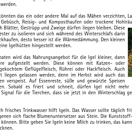
 werden.
könnten das ein oder andere Mal auf das Mähen verzichten, La
s Gebüsch, Reisig- und Komposthaufen oder trockene Hohlräu
ch Blätter, Gestrüpp und
Zweige dürfen liegen bleiben. Diese
ester zu isolieren und sich während des Winterschlafs darin
eckhaufen, desto besser ist die Wärmedämmung. Den kleinen
eine Igelhütten hingestellt werden.
aten wird das Nahrungsangebot für die Igel kleiner, dann
iere aufgestellt werden. Diese können mit Katzen- oder
gekochtem Geflügelfleisch, Rührei oder Hackfleisch. Auch
st liegen gelassen werden, denn im Herbst wird auch das
en verspeist. Auf Essenreste, süße und gewürzte Speisen
rden. Sobald es friert und schneit, dürfen Igel nicht mehr
Signal für die Tierchen, dass sie jetzt in den Winterschlag ge
 frisches Trinkwasser hilft Igeln. Das Wasser sollte täglich fr
enen sich flache Blumenuntersetzer aus Stein. Die Kunststoff
können. Bitte geben Sie Igeln keine Milch zu trinken, das kann
ocknen.