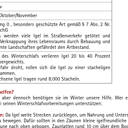
v
s Oktober/November
ng 0 , besonders geschützte Art gemäß § 7 Abs. 2 Nr.
SchG
gs werden viele Igel im Straßenverkehr getötet und
 Verknappung ihres Lebensraums durch Bebauung und
mte Landschaften gefährdet den Artbestand.
des Winterschlafs verlieren Igel 20 bis 40 Prozent
pergewichts.
ahr droht, rollen sich die Igel zu einer stacheligen
sammen.
hsene Igel tragen rund 8.000 Stacheln.
helfen?
t, aber dennoch benötigen sie im Winter unsere Hilfe. Wer e
ei seinen Winterschlafvorbereitungen unterstützen:
n:
Da Igel weite Strecken zurücklegen, um Nahrung und Unters
zu bewegen. Dafür sollten in den Zäunen kleine igelfreundlich
zäune nach oben gebogen, Zaunlatten rund 10 cm über dem Bo