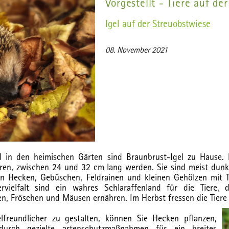
Vorgestellt - Tiere auf de
Igel auf der Streuobstwiese
08. November 2021
 in den heimischen Gärten sind Braunbrust-Igel zu Hause. 
hren, zwischen 24 und 32 cm lang werden. Sie sind meist dunke
in Hecken, Gebüschen, Feldrainen und kleinen Gehölzen mit T
ervielfalt sind ein wahres Schlaraffenland für die Tiere, 
, Fröschen und Mäusen ernähren. Im Herbst fressen die Tiere 
freundlicher zu gestalten, können Sie Hecken pflanzen,
durch gezielte artenschutzmaßnahmen für ein breites