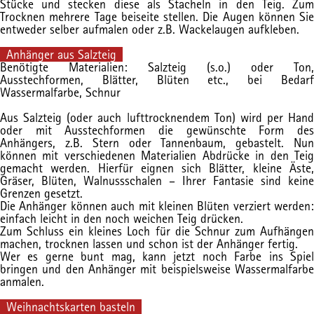
Stücke und stecken diese als Stacheln in den Teig. Zum
Trocknen mehrere Tage beiseite stellen. Die Augen können Sie
entweder selber aufmalen oder z.B. Wackelaugen aufkleben.
Anhänger aus Salzteig
Benötigte Materialien: Salzteig (s.o.) oder Ton,
Ausstechformen, Blätter, Blüten etc., bei Bedarf
Wassermalfarbe, Schnur
Aus Salzteig (oder auch lufttrocknendem Ton) wird per Hand
oder mit Ausstechformen die gewünschte Form des
Anhängers, z.B. Stern oder Tannenbaum, gebastelt. Nun
können mit verschiedenen Materialien Abdrücke in den Teig
gemacht werden. Hierfür eignen sich Blätter, kleine Äste,
Gräser, Blüten, Walnussschalen – Ihrer Fantasie sind keine
Grenzen gesetzt.
Die Anhänger können auch mit kleinen Blüten verziert werden:
einfach leicht in den noch weichen Teig drücken.
Zum Schluss ein kleines Loch für die Schnur zum Aufhängen
machen, trocknen lassen und schon ist der Anhänger fertig.
Wer es gerne bunt mag, kann jetzt noch Farbe ins Spiel
bringen und den Anhänger mit beispielsweise Wassermalfarbe
anmalen.
Weihnachtskarten basteln