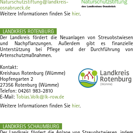
Naturschutzstiftung@landkreis-
osnabrueck.de
Weitere Informationen finden Sie
hier
.
LANDKREIS ROTENBURG
Der Landkreis fördert die Neuanlagen von Streuobstwiesen
und Nachpflanzungen. Außerdem gibt es finanzielle
Unterstützung bei Pflege und der Durchführung von
Artenschutzmaßnahmen.
Kontakt:
Kreishaus Rotenburg (Wümme)
Hopfengarten 2
27356
Rotenburg (Wümme)
Telefon:
04261 983-2810
E-Mail:
Tobias.Volk@lk-row.de
Weitere Informationen finden Sie
hier
.
LANDKREIS SCHAUMBURG
Der Landkreis fördert die Anlage von Streuobstwiesen, indem