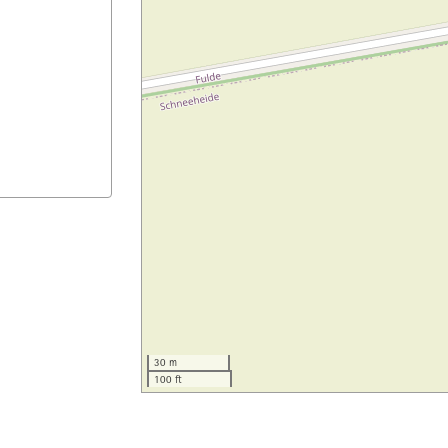
30 m
100 ft