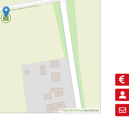
©
OpenStreetMap
contributors