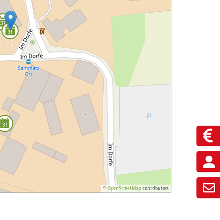
©
OpenStreetMap
contributors