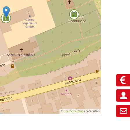
©
OpenStreetMap
contributors