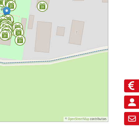
©
OpenStreetMap
contributors