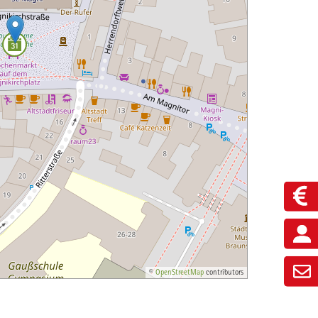
©
OpenStreetMap
contributors