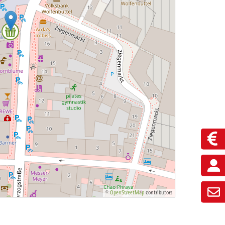
©
OpenStreetMap
contributors