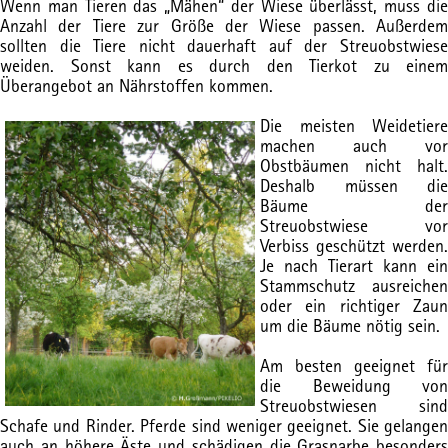
Wenn man Tieren das „Mähen“ der Wiese überlässt, muss die
Anzahl der Tiere zur Größe der Wiese passen. Außerdem
sollten die Tiere nicht dauerhaft auf der Streuobstwiese
weiden. Sonst kann es durch den Tierkot zu einem
Überangebot an Nährstoffen kommen.
Die meisten Weidetiere
machen auch vor
Obstbäumen nicht halt.
Deshalb müssen die
Bäume der
Streuobstwiese vor
Verbiss geschützt werden.
Je nach Tierart kann ein
Stammschutz ausreichen
oder ein richtiger Zaun
um die Bäume nötig sein.
Am besten geeignet für
die Beweidung von
Streuobstwiesen sind
Schafe und Rinder. Pferde sind weniger geeignet. Sie gelangen
auch an höhere Äste und schädigen die Grasnarbe besonders