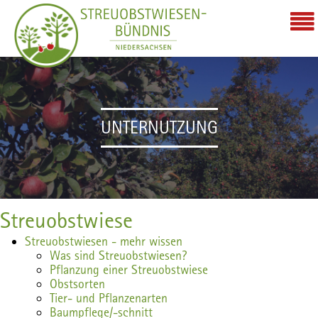
UNTERNUTZUNG
Streuobstwiese
Streuobstwiesen - mehr wissen
Was sind Streuobstwiesen?
Pflanzung einer Streuobstwiese
Obstsorten
Tier- und Pflanzenarten
Baumpflege/-schnitt