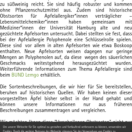
zu süßweinig reicht. Sie sind häufig robuster und kommen
ohne Pflanzenschutzmittel aus. Zudem sind historische
Obstsorten für Apfelallergiker*innen verträglicher –
Lebensmittelchemiker*innen haben gemeinsam mit
Mediziner*innen der Universität Hamburg alte und neu
gezüchtete Apfelsorten untersucht. Dabei stellten sie fest, dass
bei der Apfelallergie Polyphenole eine Schlüsselrolle spielen.
Diese sind vor allem in alten Apfelsorten wie etwa Boskoop
enthalten. Neue Apfelsorten weisen dagegen nur geringe
Mengen an Polyphenolen auf, da diese wegen des säuerlichen
Geschmacks weitestgehend herausgezüchtet wurden.
Weiterführende Informationen zum Thema Apfelallergie sind
beim
BUND Lemgo
erhältlich.
Die Sortenbeschreibungen, die wir hier für Sie bereitstellen,
beruhen auf historischen Quellen. Wir haben keinen dieser
vorgestellten Äpfel bisher selbst in der Hand gehabt und
können unsere Informationen nur aus früheren
Beschreibungen zusammentragen und vergleichen.
Wir möchten Ihnen diese "Verschollenen Obstsorten" nicht nur
vorstellen, sondern möchten Sie auch darum bitten uns bei der
Um unsere Webseite für Sie optimal zu gestalten und fortlaufend verbessern zu können, verwenden wir
Cookies. Durch die weitere Nutzung der Webseite stimmen Sie der Verwendung von Cookies zu.