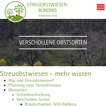
VERSCHOLLENE OBSTSORTEN
Streuobstwiesen - mehr wissen
Was sind Streuobstwiesen?
Pflanzung einer Streuobstwiese
Obstsorten
Sortenbeschreibung
Verschollene Sorten
Braunschweiger Tafel-Rambour