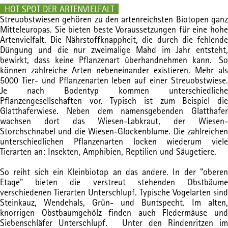
HOT SPOT DER ARTENVIELFALT
Streuobstwiesen gehören zu den artenreichsten Biotopen ganz
Mitteleuropas. Sie bieten beste Voraussetzungen für eine hohe
Artenvielfalt. Die Nährstoffknappheit, die durch die fehlende
Düngung und die nur zweimalige Mahd im Jahr entsteht,
bewirkt, dass keine Pflanzenart überhandnehmen kann. So
können zahlreiche Arten nebeneinander existieren. Mehr als
5000 Tier- und Pflanzenarten leben auf einer Streuobstwiese.
Je nach Bodentyp kommen unterschiedliche
Pflanzengesellschaften vor. Typisch ist zum Beispiel die
Glatthaferwiese. Neben dem namensgebenden Glatthafer
wachsen dort das Wiesen-Labkraut, der Wiesen-
Storchschnabel und die Wiesen-Glockenblume. Die zahlreichen
unterschiedlichen Pflanzenarten locken wiederum viele
Tierarten an: Insekten, Amphibien, Reptilien und Säugetiere.
So reiht sich ein Kleinbiotop an das andere. In der "oberen
Etage" bieten die verstreut stehenden Obstbäume
verschiedenen Tierarten Unterschlupf. Typische Vogelarten sind
Steinkauz, Wendehals, Grün- und Buntspecht. Im alten,
knorrigen Obstbaumgehölz finden auch Fledermäuse und
Siebenschläfer Unterschlupf. Unter den Rindenritzen im