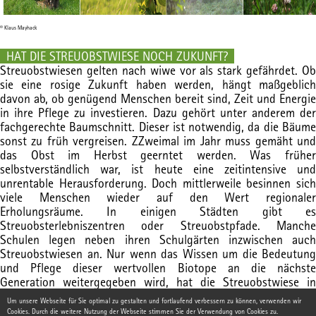
© Klaus Mayhack
HAT DIE STREUOBSTWIESE NOCH ZUKUNFT?
Streuobstwiesen gelten nach wiwe vor als stark gefährdet. Ob
sie eine rosige Zukunft haben werden, hängt maßgeblich
davon ab, ob genügend Menschen bereit sind, Zeit und Energie
in ihre Pflege zu investieren. Dazu gehört unter anderem der
fachgerechte Baumschnitt. Dieser ist notwendig, da die Bäume
sonst zu früh vergreisen. ZZweimal im Jahr muss gemäht und
das Obst im Herbst geerntet werden. Was früher
selbstverständlich war, ist heute eine zeitintensive und
unrentable Herausforderung. Doch mittlerweile besinnen sich
viele Menschen wieder auf den Wert regionaler
Erholungsräume. In einigen Städten gibt es
Streuobsterlebniszentren oder Streuobstpfade. Manche
Schulen legen neben ihren Schulgärten inzwischen auch
Streuobstwiesen an. Nur wenn das Wissen um die Bedeutung
und Pflege dieser wertvollen Biotope an die nächste
Generation weitergegeben wird, hat die Streuobstwiese in
Zukunft eine reale Chance.
Um unsere Webseite für Sie optimal zu gestalten und fortlaufend verbessern zu können, verwenden wir
Cookies. Durch die weitere Nutzung der Webseite stimmen Sie der Verwendung von Cookies zu.