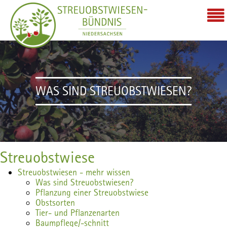
WAS SIND STREUOBSTWIESEN?
Streuobstwiese
Streuobstwiesen - mehr wissen
Was sind Streuobstwiesen?
Pflanzung einer Streuobstwiese
Obstsorten
Tier- und Pflanzenarten
Baumpflege/-schnitt