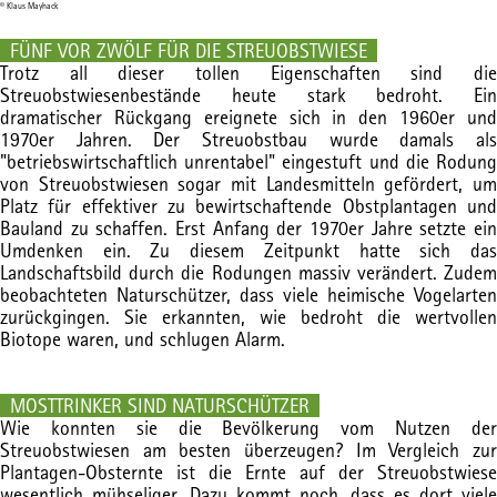
© Klaus Mayhack
FÜNF VOR ZWÖLF FÜR DIE STREUOBSTWIESE
Trotz all dieser tollen Eigenschaften sind die
Streuobstwiesenbestände heute stark bedroht. Ein
dramatischer Rückgang ereignete sich in den 1960er und
1970er Jahren. Der Streuobstbau wurde damals als
"betriebswirtschaftlich unrentabel" eingestuft und die Rodung
von Streuobstwiesen sogar mit Landesmitteln gefördert, um
Platz für effektiver zu bewirtschaftende Obstplantagen und
Bauland zu schaffen. Erst Anfang der 1970er Jahre setzte ein
Umdenken ein. Zu diesem Zeitpunkt hatte sich das
Landschaftsbild durch die Rodungen massiv verändert. Zudem
beobachteten Naturschützer, dass viele heimische Vogelarten
zurückgingen. Sie erkannten, wie bedroht die wertvollen
Biotope waren, und schlugen Alarm.
MOSTTRINKER SIND NATURSCHÜTZER
Wie konnten sie die Bevölkerung vom Nutzen der
Streuobstwiesen am besten überzeugen? Im Vergleich zur
Plantagen-Obsternte ist die Ernte auf der Streuobstwiese
wesentlich mühseliger. Dazu kommt noch, dass es dort viele