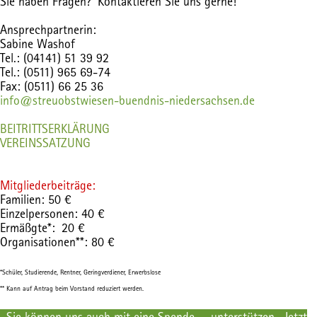
Sie haben Fragen? Kontaktieren Sie uns gerne!
Ansprechpartnerin:
Sabine Washof
Tel.: (04141) 51 39 92
Tel.: (0511) 965 69-74
Fax: (0511) 66 25 36
info@streuobstwiesen-buendnis-niedersachsen.de
BEITRITTSERKLÄRUNG
VEREINSSATZUNG
Mitgliederbeiträge:
Familien: 50 €
Einzelpersonen: 40 €
Ermäßgte*: 20 €
Organisationen**: 80 €
*Schüler, Studierende, Rentner, Geringverdiener, Erwerbslose
** Kann auf Antrag beim Vorstand reduziert werden.
Sie können uns auch mit eine Spende unterstützen.
Jetzt