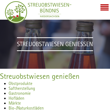
STREUOBSTWIESEN GENIESSEN
Streuobstwiesen genießen
Obstprodukte
Saftherstellung
Gastronomie
Hofläden
Märkte
Bio-/Naturkostläden