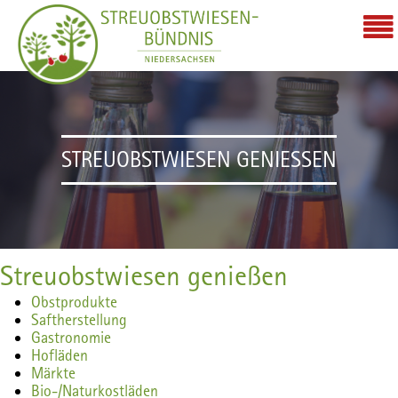
STREUOBSTWIESEN GENIESSEN
Streuobstwiesen genießen
Obstprodukte
Saftherstellung
Gastronomie
Hofläden
Märkte
Bio-/Naturkostläden