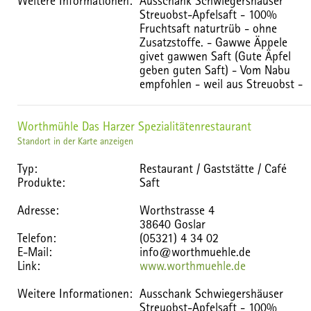
Weitere Informationen:
Ausschank Schwiegershäuser
Streuobst-Apfelsaft - 100%
Fruchtsaft naturtrüb - ohne
Zusatzstoffe. - Gawwe Äppele
givet gawwen Saft (Gute Äpfel
geben guten Saft) - Vom Nabu
empfohlen - weil aus Streuobst -
Worthmühle Das Harzer Spezialitätenrestaurant
Standort in der Karte anzeigen
Typ:
Restaurant / Gaststätte / Café
Produkte:
Saft
Adresse:
Worthstrasse 4
38640 Goslar
Telefon:
(05321) 4 34 02
E-Mail:
info@worthmuehle.de
Link:
www.worthmuehle.de
Weitere Informationen:
Ausschank Schwiegershäuser
Streuobst-Apfelsaft - 100%