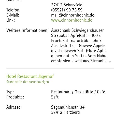
37412 Scharzfeld
Telefon:
(05521) 99 75 59
E-Mail:
mail@einhornhoehle.de
Link:
www.einhornhoehle.de
Weitere Informationen:
Ausschank Schwiegershäuser
Streuobst-Apfelsaft - 100%
Fruchtsaft naturtrüb - ohne
Zusatzstoffe. - Gawwe Äppele
givet gawwen Saft (Gute Äpfel
geben guten Saft) - Vom Nabu
empfohlen - weil aus Streuobst -
Hotel Restaurant Jägerhof
Standort in der Karte anzeigen
Typ:
Restaurant / Gaststätte / Café
Produkte:
Saft
Adresse:
Sägemühlenstr. 34
37412 Herzberg