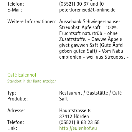
Telefon:
(05521) 30 67 und (0
E-Mail:
peter.lorencic@t-online.de
Weitere Informationen:
Ausschank Schwiegershäuser
Streuobst-Apfelsaft - 100%
Fruchtsaft naturtrüb - ohne
Zusatzstoffe. - Gawwe Äppele
givet gawwen Saft (Gute Äpfel
geben guten Saft) - Vom Nabu
empfohlen - weil aus Streuobst -
Café Eulenhof
Standort in der Karte anzeigen
Typ:
Restaurant / Gaststätte / Café
Produkte:
Saft
Adresse:
Hauptstrasse 6
37412 Hörden
Telefon:
(05521) 8 63 23 55
Link:
http://eulenhof.eu