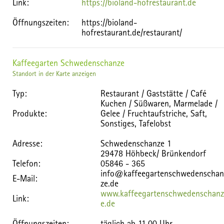
Link:
https://bioland-hofrestaurant.de
Öffnungszeiten:
https://bioland-
hofrestaurant.de/restaurant/
Kaffeegarten Schwedenschanze
Standort in der Karte anzeigen
Typ:
Restaurant / Gaststätte / Café
Kuchen / Süßwaren, Marmelade /
Produkte:
Gelee / Fruchtaufstriche, Saft,
Sonstiges, Tafelobst
Adresse:
Schwedenschanze 1
29478 Höhbeck/ Brünkendorf
Telefon:
05846 - 365
info@kaffeegartenschwedenschan
E-Mail:
ze.de
www.kaffeegartenschwedenschanz
Link:
e.de
Öffnungszeiten:
täglich ab 11.00 Uhr