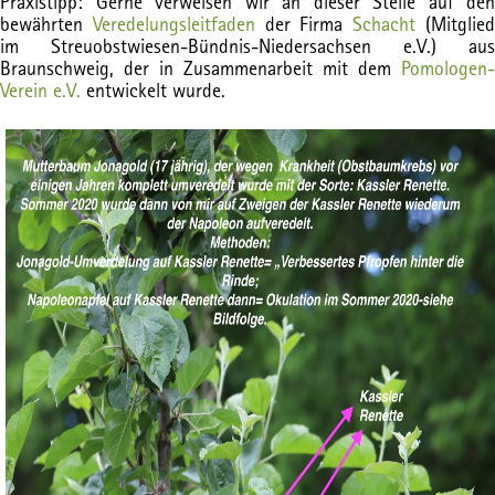
Praxistipp: Gerne verweisen wir an dieser Stelle auf den
bewährten
Veredelungsleitfaden
der Firma
Schacht
(Mitglie
im Streuobstwiesen-Bündnis-Niedersachsen e.V.) aus
Braunschweig, der in Zusammenarbeit mit dem
Pomologen-
Verein e.V.
entwickelt wurde.