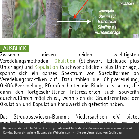
AUSBLICK
Zwischen diesen beiden wichtigsten
Veredelungsmethoden,
Okulation
(Stichwort: Edelauge plus
Unterlage) und
Kopulation
(Stichwort: Edelreis plus Unterlage)
spannt sich ein ganzes Spektrum von Spezialformen an
Veredelungspraktiken auf. Dazu zählen die Chipveredelung,
Geißfußveredelung, Pfropfen hinter die Rinde u. v. a. m., die
dann den fortgeschrittenen Interessierten auch souverän
durchzuführen möglich ist, wenn sich die Grundkenntisse der
Okulation und Kopulation handwerklich gefestigt haben.
Das Streuobstwiesen-Bündnis Niedersachsen e.V. bietet
regelmäßig Veredelungsworkshops und -Seminare an, bei
denen die Interessierten die handwerklichen Schritte der
Um unsere Webseite für Sie optimal zu gestalten und fortlaufend verbessern zu können, verwenden wir
Cookies. Durch die weitere Nutzung der Webseite stimmen Sie der Verwendung von Cookies zu.
verschiedenen Veredlungstechniken erlernen können.
Termine