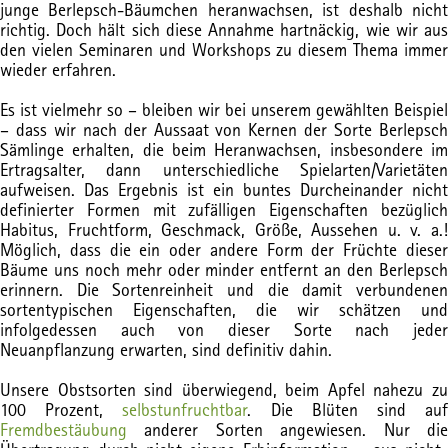
junge Berlepsch-Bäumchen heranwachsen, ist deshalb nicht
richtig. Doch hält sich diese Annahme hartnäckig, wie wir aus
den vielen Seminaren und Workshops zu diesem Thema immer
wieder erfahren.
Es ist vielmehr so – bleiben wir bei unserem gewählten Beispiel
– dass wir nach der Aussaat von Kernen der Sorte Berlepsch
Sämlinge erhalten, die beim Heranwachsen, insbesondere im
Ertragsalter, dann unterschiedliche Spielarten/Varietäten
aufweisen. Das Ergebnis ist ein buntes Durcheinander nicht
definierter Formen mit zufälligen Eigenschaften bezüglich
Habitus, Fruchtform, Geschmack, Größe, Aussehen u. v. a.!
Möglich, dass die ein oder andere Form der Früchte dieser
Bäume uns noch mehr oder minder entfernt an den Berlepsch
erinnern. Die Sortenreinheit und die damit verbundenen
sortentypischen Eigenschaften, die wir schätzen und
infolgedessen auch von dieser Sorte nach jeder
Neuanpflanzung erwarten, sind definitiv dahin.
Unsere Obstsorten sind überwiegend, beim Apfel nahezu zu
100 Prozent,
selbstunfruchtbar
. Die Blüten sind au
Fremdbestäubung
anderer Sorten angewiesen. Nur die