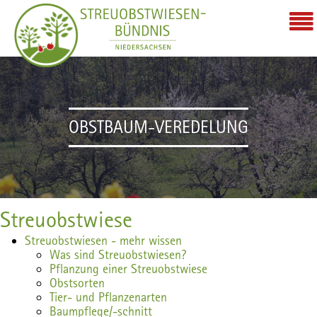
OBSTBAUM-VEREDELUNG
Streuobstwiese
Streuobstwiesen - mehr wissen
Was sind Streuobstwiesen?
Pflanzung einer Streuobstwiese
Obstsorten
Tier- und Pflanzenarten
Baumpflege/-schnitt