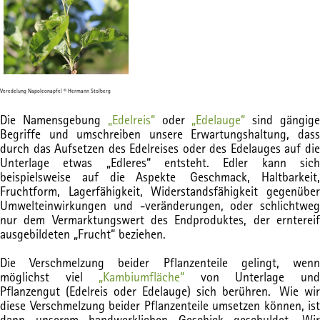
Veredelung Napoleonapfel © Hermann Stolberg
Die Namensgebung
„Edelreis“
oder
„Edelauge“
sind gängig
Begriffe und umschreiben unsere Erwartungshaltung, dass
durch das Aufsetzen des Edelreises oder des Edelauges auf die
Unterlage etwas „Edleres“ entsteht. Edler kann sich
beispielsweise auf die Aspekte Geschmack, Haltbarkeit,
Fruchtform, Lagerfähigkeit, Widerstandsfähigkeit gegenüber
Umwelteinwirkungen und -veränderungen, oder schlichtweg
nur dem Vermarktungswert des Endproduktes, der erntereif
ausgebildeten „Frucht“ beziehen.
Die Verschmelzung beider Pflanzenteile gelingt, wenn
möglichst viel
„Kambiumfläche“
von Unterlage un
Pflanzengut (Edelreis oder Edelauge) sich berühren. Wie wir
diese Verschmelzung beider Pflanzenteile umsetzen können, ist
dann unserem handwerklichen Geschick geschuldet. Wir